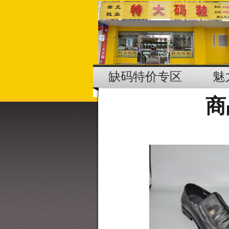
缺码特价专区
魅
商