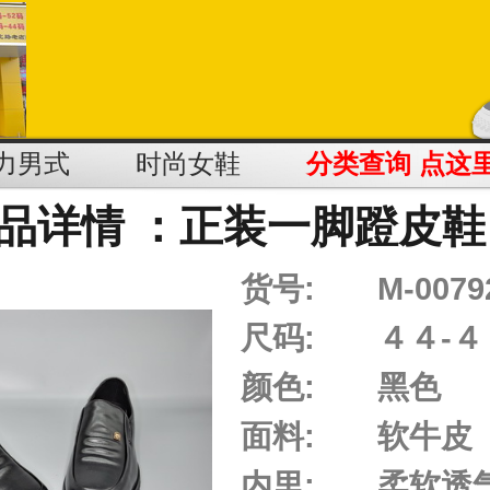
力男式
时尚女鞋
分类查询 点这
品详情 ：正装一脚蹬皮鞋
货号:
M-0079
尺码:
４４-４
颜色:
黑色
面料:
软牛皮
内里:
柔软透