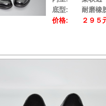
底型:
耐磨橡
价格:
２９５