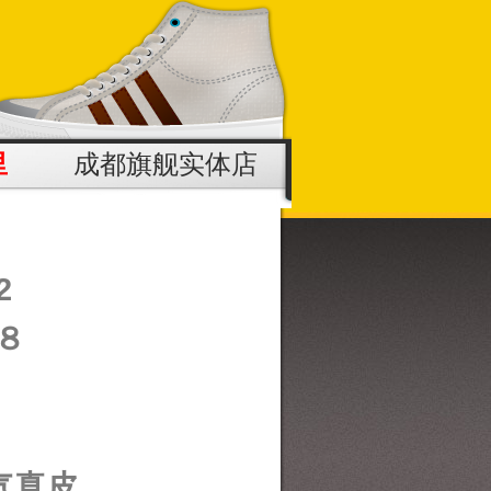
里
成都旗舰实体店
2
８
气真皮