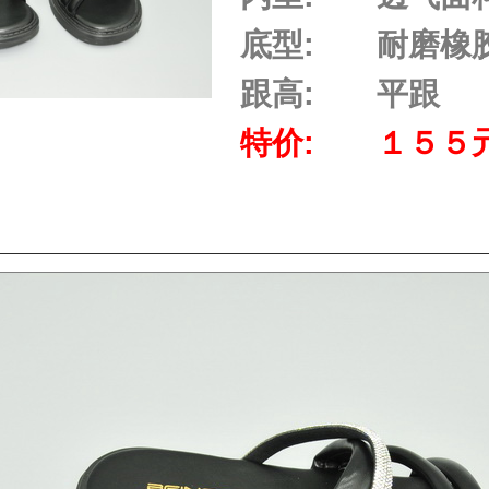
底型:
耐磨橡
跟高:
平跟
特价:
１５５