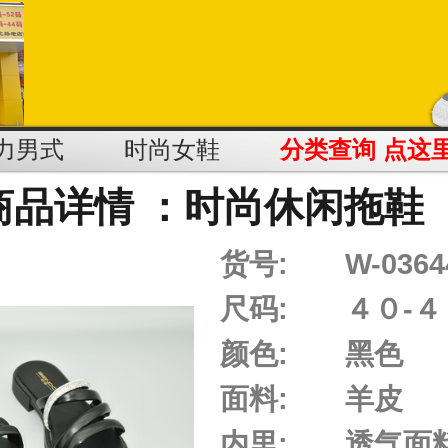
力男式
时尚女鞋
分类查询 点这
商品详情 ：时尚休闲拖鞋
货号:
W-0364
尺码:
４０-４
颜色:
黑色
面料:
羊皮
内里:
透气面