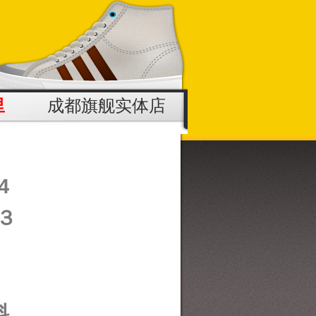
里
成都旗舰实体店
4
３
料