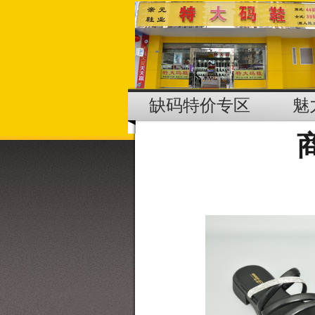
缺码特价专区
魅