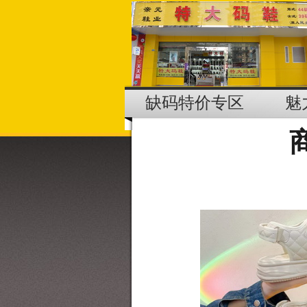
缺码特价专区
魅