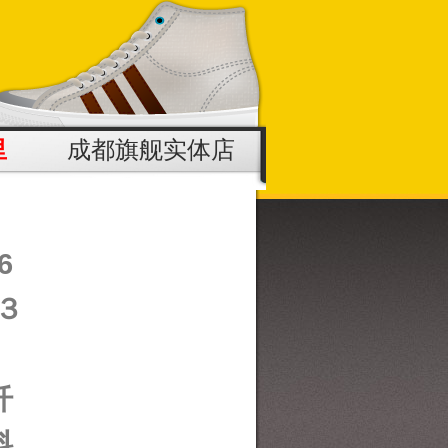
里
成都旗舰实体店
6
３
纤
料