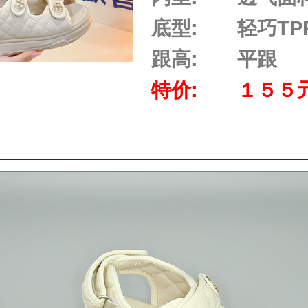
底型:
轻巧TP
跟高:
平跟
特价:
１５５