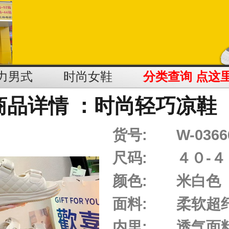
力男式
时尚女鞋
分类查询 点这
商品详情 ：时尚轻巧凉鞋
货号:
W-0366
尺码:
４０-４
颜色:
米白色
面料:
柔软超
内里:
透气面