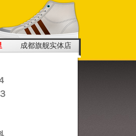
里
成都旗舰实体店
4
３
料