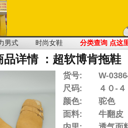
力男式
时尚女鞋
分类查询 点这
商品详情 ：超软博肯拖鞋
货号:
W-0386
尺码:
４０-４
颜色:
驼色
面料:
牛翻皮
内里:
透气面