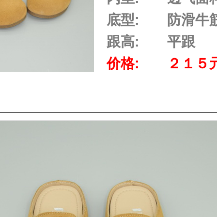
底型:
防滑牛
跟高:
平跟
价格:
２１５