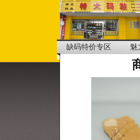
缺码特价专区
魅