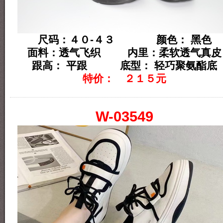
尺码：４０-４３ 颜色： 黑色
面料：透气飞织 内里：柔软透气真皮
跟高： 平跟 底型： 轻巧聚氨酯底
特价： ２１５元
W-03549