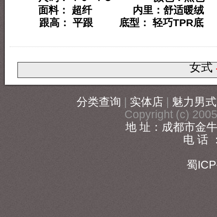
面料： 超纤 内里：舒适暖绒
跟高： 平跟 底型： 轻巧TPR底
女式
分类查询
|
实体店
|
魅力男式
Copyright (c) 20
地 址：成都市金牛
电 话 ：
186
蜀ICP