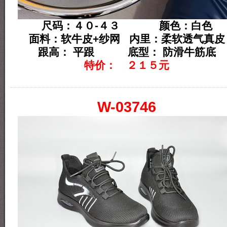
尺码：４０-４３ 颜色：白色
面料：软牛皮+纱网 内里：柔软透气真皮
跟高： 平跟 底型： 防滑牛筋底
特价： ２１５元
W-03746