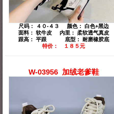
尺码： ４０-４３ 颜色： 白色+黑边
面料： 软牛皮 内里： 柔软透气真皮
跟高： 平跟 底型： 耐磨橡胶底
特价： １８５元
W-03956 加绒老爹鞋