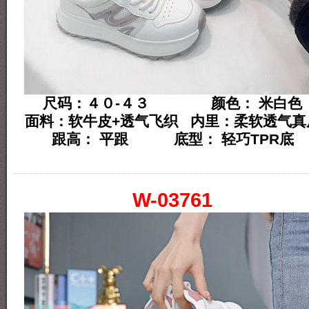
尺码：４０-４３ 颜色： 米白色
面料：软牛皮+透气飞织 内里：柔软透气真
跟高： 平跟 底型： 轻巧TPR底
W-03761