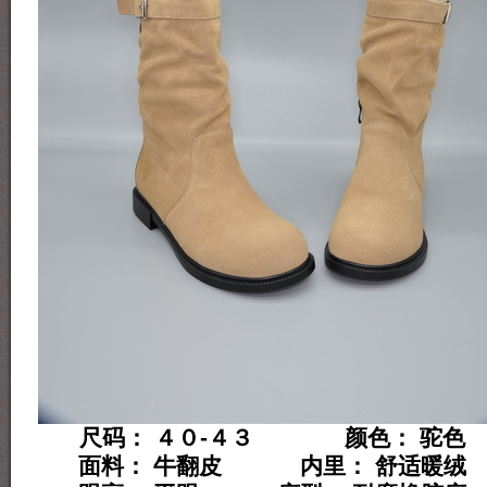
尺码： ４０-４３ 颜色： 驼色
面料： 牛翻皮 内里： 舒适暖绒