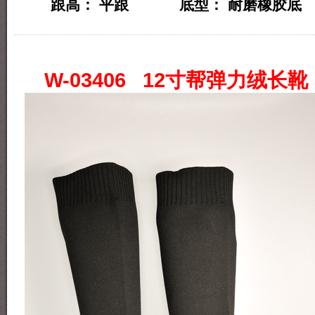
跟高： 平跟 底型： 耐磨橡胶底
W-03406 12寸帮弹力绒长靴