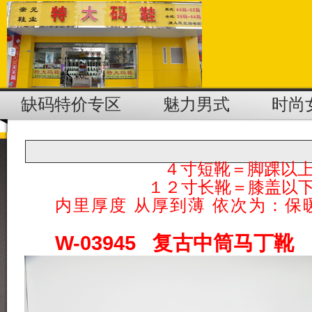
缺码特价专区
魅力男式
时尚
４寸短靴＝脚踝以
１２寸长靴＝膝盖以
内里厚度 从厚到薄 依次为：保暖厚
W-03945 复古中筒马丁靴