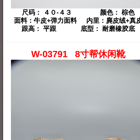
尺码： ４０-４３ 颜色： 棕色
面料：牛皮+弹力面料 内里：麂皮绒+真
跟高： 平跟 底型： 耐磨橡胶底
W-03791 8寸帮休闲靴