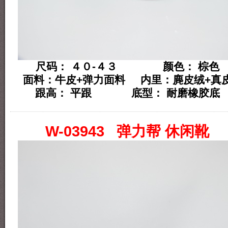
尺码： ４０-４３ 颜色： 棕色
面料：牛皮+弹力面料 内里：麂皮绒+真
跟高： 平跟 底型： 耐磨橡胶底
W-03943 弹力帮 休闲靴